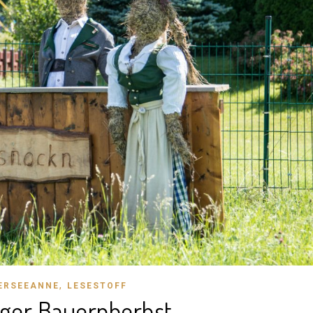
,
ERSEEANNE
LESESTOFF
rger Bauernherbst