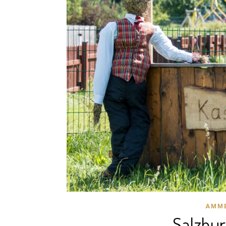
AMM
Salzbu