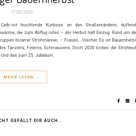
17/09/2020
elb-rot leuchtende Kürbisse an den Straßenrändern, duften
ärme, die zum Abflug rufen – der Herbst hält Einzug. Rund um d
Gruppen bizarrer Strohmänner, – Frauen, -Viecher. Es ist Bauernherb
t des Tanzens, Feierns, Schmausens. Doch 2020 locken die Strohleu
 Und das zum 25. Jubiläum.
MEHR LESEN...
CHT GEFÄLLT DIR AUCH...